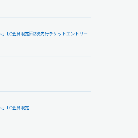
こいや～」LC会員限定2次先行チケットエントリー
や～」LC会員限定