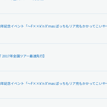
新規入会
ログイン
EW 1周年記念イベント「～F××k’n X’mas ぼっちもリア充もかかって
OFFICIAL GOODS
OFFICIAL SITE
UNT 2017年全国ツアー最速先行】
EW 1周年記念イベント「～F××k’n X’mas ぼっちもリア充もかかってこい