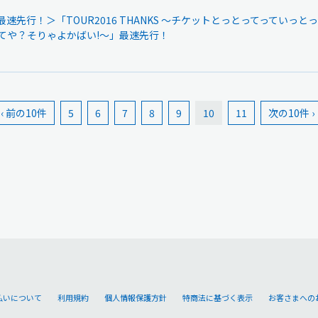
REW 最速先行！＞「TOUR2016 THANKS 〜チケットとっとってっ
てや？そりゃよかばい!〜」最速先行！
‹ 前の10件
5
6
7
8
9
10
11
次の10件 ›
払いについて
利用規約
個人情報保護方針
特商法に基づく表示
お客さまへの