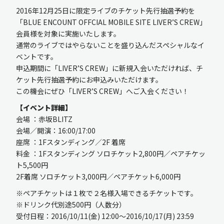
2016年12月25日に限定ライブのチケット先行抽選予約を
「BLUE ENCOUNT OFFCIAL MOBILE SITE LIVER’S CREW」
会員様を対象に実施いたします。
通常のライブではやらないことを盛り込んだスペシャルなイ
ベントです。
申込期間に「LIVER’S CREW」に新規入会いただければ、チ
ケット先行抽選予約にお申込みいただけます。
新規入会
ログイン
この機会にぜひ「LIVER’S CREW」へご入会ください！
【イベント詳細】
会場 ：赤坂BLITZ
会場／開演：16:00/17:00
座席 ：1Fスタンディング／2F 着席
OFFICIAL GOODS
OFFICIAL SITE
料金 ：1Fスタンディング ソロチケット2,800円／ペアチケッ
ト5,500円
2F着席 ソロチケット3,000円／ペアチケット6,000円
※ペアチケットは１枚で２名様入場できるチケットです。
※ドリンク代別途500円（人数分）
受付日程：2016/10/11(金) 12:00～2016/10/17(月) 23:59