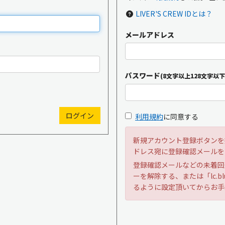
LIVER'S CREW IDとは？
メールアドレス
新規入会
ログイン
パスワード
(8文字以上128文字以下
OFFICIAL GOODS
OFFICIAL SITE
利用規約
に同意する
新規アカウント登録ボタンを
ドレス宛に登録確認メールを
登録確認メールなどの未着回
ーを解除する、または「lc.bl
るように設定頂いてからお手