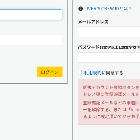
LIVER'S CREW IDとは？
メールアドレス
新規入会
ログイン
パスワード
(8文字以上128文字以下
OFFICIAL GOODS
OFFICIAL SITE
利用規約
に同意する
新規アカウント登録ボタンを
ドレス宛に登録確認メールを
登録確認メールなどの未着回
ーを解除する、または「lc.bl
るように設定頂いてからお手