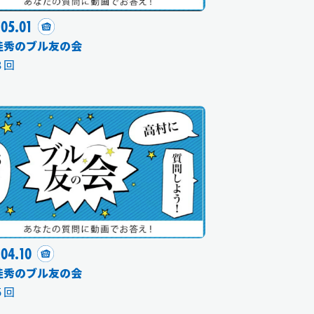
.05.01
佳秀のブル友の会
８回
.04.10
佳秀のブル友の会
５回