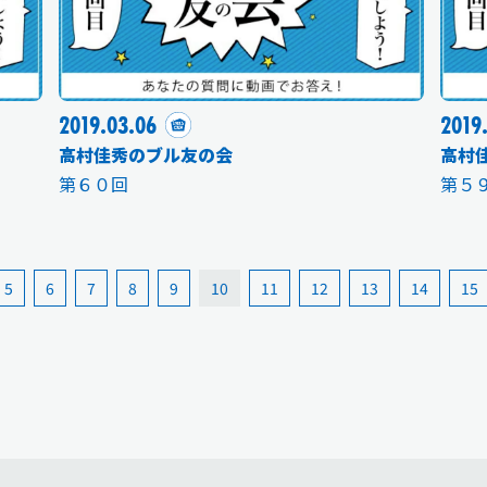
2019.03.06
2019
高村佳秀のブル友の会
高村
第６０回
第５
5
6
7
8
9
10
11
12
13
14
15