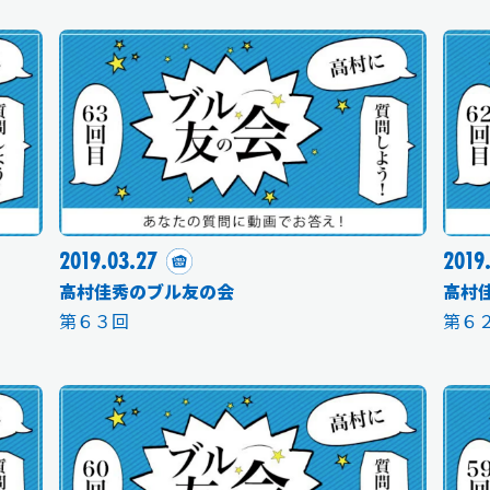
2019.03.27
2019
高村佳秀のブル友の会
高村
第６３回
第６