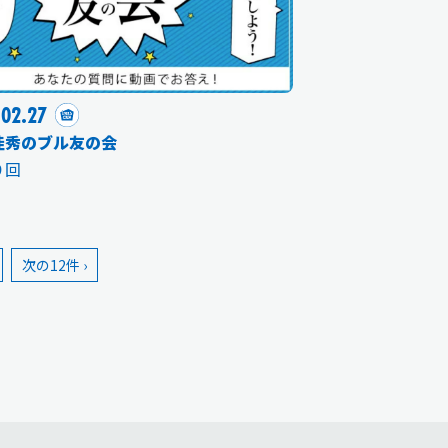
.02.27
佳秀のブル友の会
９回
次の12件 ›