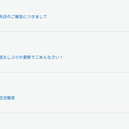
】先日のご報告につきまして
新規入会
ログイン
グ】超久しぶりの更新でごめんなさい！
OFFICIAL GOODS
OFFICIAL SITE
】近況報告