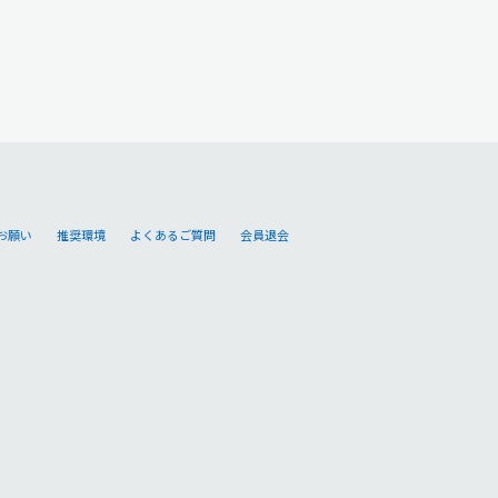
お願い
推奨環境
よくあるご質問
会員退会
。