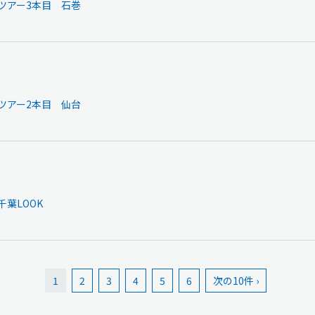
】ツアー3本目 石巻
】ツアー2本目 仙台
千葉LOOK
1
2
3
4
5
6
次の10件 ›