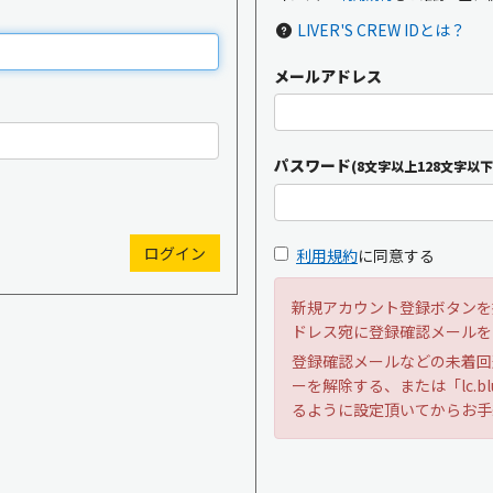
LIVER'S CREW IDとは？
メールアドレス
新規入会
ログイン
パスワード
(8文字以上128文字以下
OFFICIAL GOODS
OFFICIAL SITE
利用規約
に同意する
新規アカウント登録ボタンを
ドレス宛に登録確認メールを
登録確認メールなどの未着回
ーを解除する、または「lc.bl
るように設定頂いてからお手