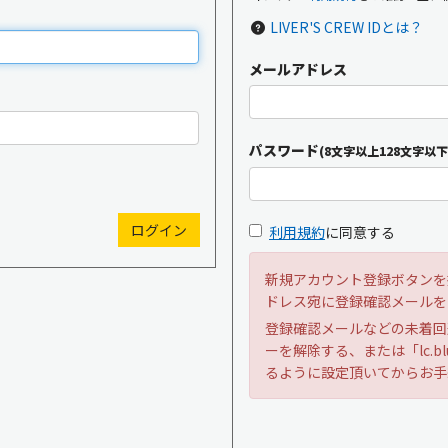
LIVER'S CREW IDとは？
メールアドレス
新規入会
ログイン
パスワード
(8文字以上128文字以下
OFFICIAL GOODS
OFFICIAL SITE
利用規約
に同意する
新規アカウント登録ボタンを
ドレス宛に登録確認メールを
登録確認メールなどの未着回
ーを解除する、または「lc.bl
るように設定頂いてからお手