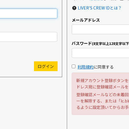
LIVER'S CREW IDとは？
メールアドレス
新規入会
ログイン
パスワード
(8文字以上128文字以下
OFFICIAL GOODS
OFFICIAL SITE
利用規約
に同意する
新規アカウント登録ボタンを
ドレス宛に登録確認メールを
登録確認メールなどの未着回
ーを解除する、または「lc.bl
るように設定頂いてからお手