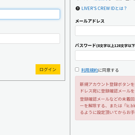
LIVER'S CREW IDとは？
メールアドレス
新規入会
ログイン
パスワード
(8文字以上128文字以下
OFFICIAL GOODS
OFFICIAL SITE
利用規約
に同意する
新規アカウント登録ボタンを
ドレス宛に登録確認メールを
登録確認メールなどの未着回
ーを解除する、または「lc.bl
るように設定頂いてからお手