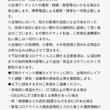
※出演アーティストの撮影・録画・録音等はいかなる場合も
禁止致します。携帯電話による撮影・録音も一切禁止致しま
す。
※会場内において、他のお客様の迷惑になる行為を行った
り、係員の指示に従わない等の方は強制的に退場して頂く場
合がございます。その際のチケット料金、ご来場交通費等の
払い戻しは一切行いません。
※会場内への危険物、火薬物、その他危険と思われる物品の
お持ち込みは禁止させて頂きます。
※下記の新型コロナウィルスに関する注意事項は、公演日時
点での政府発表内容等により追加・修正をさせていただく可
能性があります。
◆行政のイベント開催ガイドラインに則り、会場内のレイア
ウト調整・換気・消毒等の感染防止策を徹底致します。
◆以下に該当する方はご来場をご遠慮ください。
・来場前に検温を行い、37.5度以上の熱がある場合
・5日以内に37.5度を超える発熱があった場合
・咳・咽頭痛などの症状(軽度なものを含む)がある場合
・新型コロナウイルス感染症陽性とされた者との濃厚接触が