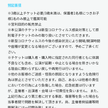
特記事項
※3歳以上チケット必要/3歳未満は、保護者1名様につきお子
様1名のみ膝上で鑑賞可能
※営利目的の転売禁止
※本公演のチケットは新型コロナウィルス感染対策として原
則電子チケットのみの取り扱いとさせていただきます。
※新型コロナウィルスの今後の感染状況により開場/開演時間
や座種が変更となる場合がございますので、予めご了承くだ
さい。
※チケットは購入者・購入時に指定された同行者ともに体調
不良なども含め、公演が延期・中止となる場合を除きいかな
る理由に関わらず払い戻しや再発行は行いません。
※他のお客様のご迷惑・怪我の原因となりますような危険行
為は禁止とさせていただきます。自己、あるいは他者の責任
においての行為により負傷した場合、応急処置は行います
が、主催者・出演者・会場 は一切責任を負いません。 また、
上記行為により第三者に対する事故、傷害等を負った場合も
当事者間で問題を解決して頂きます。尚、主催者側協議等問
題解決には一切関与致しません。