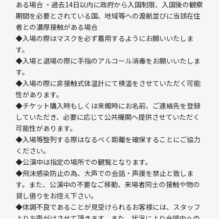
ある場合 ・過去14日以内に政府から入国制限、入国後の観察
期間を必要とされている国、地域等への渡航並びに当該在住
者との濃厚接触がある場合
◆入場の際はマスクを必ず着用するようにお願いいたしま
す。
◆入場と退場の際に手指のアルコール消毒をお願いいたしま
す。
◆入場の際に非接触式体温計にて検温をさせていただく可能
性があります。
◆チケット購入時もしくは来館時にお名前、ご連絡先を登録
していただき、必要に応じて公共機関へ提供させていただく
可能性があります。
◆入場等整列する際はなるべく距離を確保することにご協力
ください。
◆公演中は指定の場所での観覧となります。
◆飛沫感染防止の為、大声での会話・声援を禁止と致しま
す。また、公演中の不要なご移動、来場者同士の接触や物の
貸し借りをお控え下さい。
◆体調不良であることが見受けられるお客様には、スタッフ
よりお声がけさせて頂きます。また、状況により会場内への