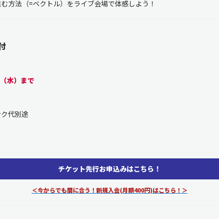
に進む方法（=ベクトル）をライブ会場で体感しよう！
新規入会
ログイン
付
:59（水）まで
OFFICIAL GOODS
OFFICIAL SITE
ンク代別途
チケット先行お申込みはこちら！
＜今からでも間に合う！新規入会(月額400円)はこちら！＞